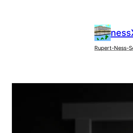
Zum
Inhalt
springen
ness
Rupert-Ness-S